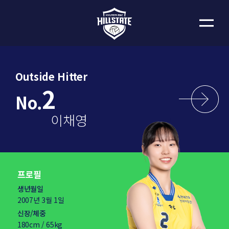
Outside Hitter
2
No.
이채영
프로필
생년월일
2007년 3월 1일
신장/체중
180cm / 65kg