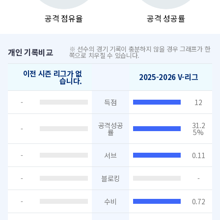
공격 점유율
공격 성공률
※ 선수의 경기 기록이 충분하지 않을 경우 그래프가 한
개인 기록비교
쪽으로 치우칠 수 있습니다.
이전 시즌 리그가 없
2025-2026 V-리그
습니다.
-
득점
12
공격성공
31.2
-
률
5%
-
서브
0.11
-
블로킹
-
-
수비
0.72