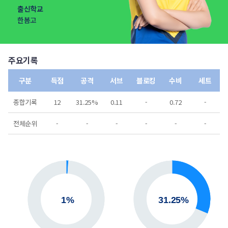
출신학교
한봄고
주요기록
구분
득점
공격
서브
블로킹
수비
세트
종합기록
12
31.25%
0.11
-
0.72
-
전체순위
-
-
-
-
-
-