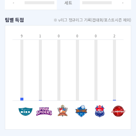
-
세트
-
팀별 득점
※ v리그 정규리그 기록(컵대회/포스트시즌 제외)
9
1
0
0
0
2