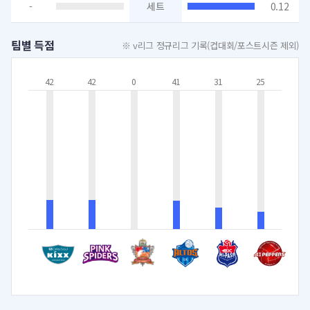
-
세트
0.12
팀별 득점
※ v리그 정규리그 기록(컵대회/포스트시즌 제외)
42
42
0
41
31
25