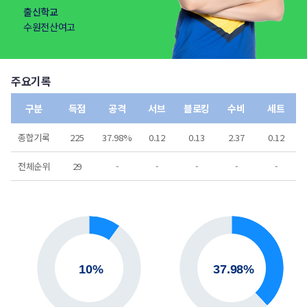
출신학교
수원전산여고
주요기록
구분
득점
공격
서브
블로킹
수비
세트
종합기록
225
37.98%
0.12
0.13
2.37
0.12
전체순위
29
-
-
-
-
-