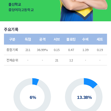
출신학교
중앙여자고등학교
주요기록
구분
득점
공격
서브
블로킹
수비
세트
종합기록
211
36.99%
0.15
0.47
1.39
0.19
전체순위
-
-
21
12
-
-