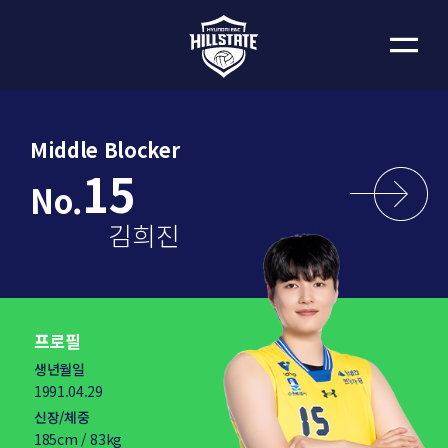
Middle Blocker
15
No.
김희진
프로필
생년월일
1991.04.29
신장/체중
185cm / 83kg