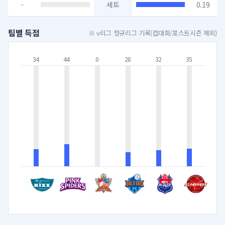
-
세트
0.19
팀별 득점
※ v리그 정규리그 기록(컵대회/포스트시즌 제외)
34
44
0
28
32
35